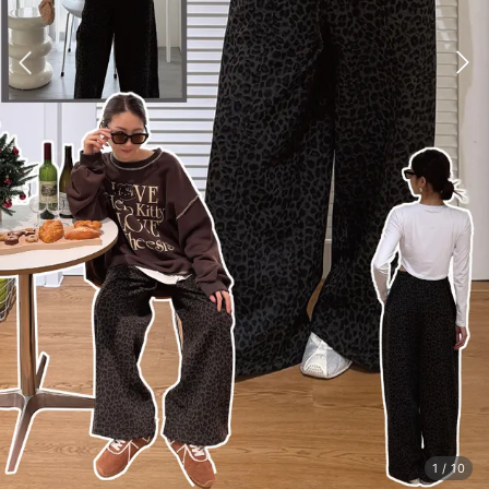
1
/
10