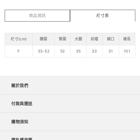
商品資訊
尺寸表
尺寸(cm)
腰圍
臀圍
大腿
前襠
褲口
褲長
F
35-52
52
35
33
31
101
關於我們
付款與運送
購物須知
隱私權政策