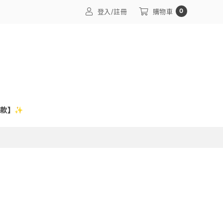
0
登入/註冊
購物車
訂款】✨