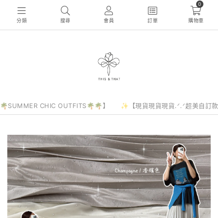
0
分類
搜尋
會員
訂單
購物車
🌴SUMMER CHIC OUTFITS🌴🌴】
✨【現貨現貨現貨.ᐟ.ᐟ超美自訂