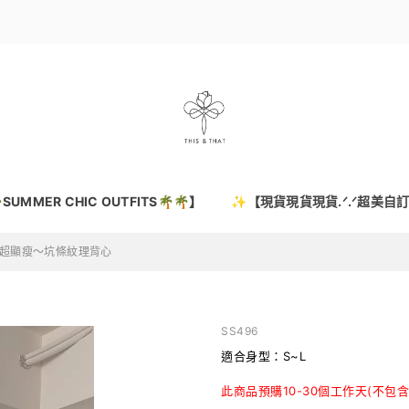
SUMMER CHIC OUTFITS🌴🌴】
✨【現貨現貨現貨.ᐟ.ᐟ超美自
6 超顯瘦～坑條紋理背心
SS496
適合身型：S~L
此商品預購10-30個工作天(不包