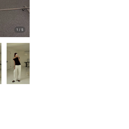
1
/
5