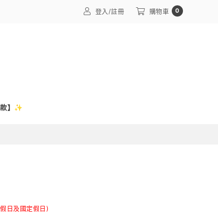
0
登入/註冊
購物車
訂款】✨
含假日及國定假日)