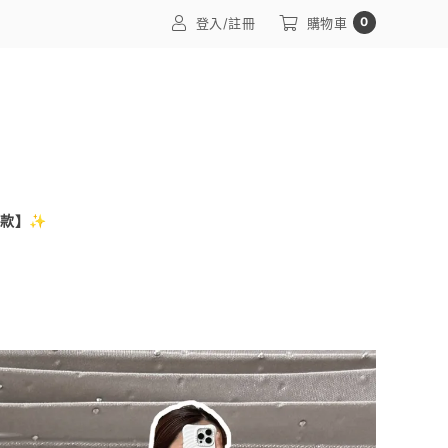
0
登入/註冊
購物車
訂款】✨