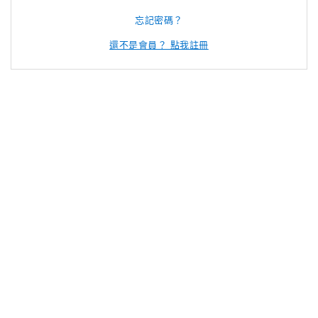
忘記密碼？
還不是會員？ 點我註冊